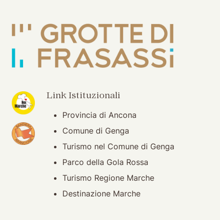
(apertura su nuova finestra)
Link Istituzionali
Provincia di Ancona
(apertura su nuova finestra)
Comune di Genga
Turismo nel Comune di Genga
Parco della Gola Rossa
Turismo Regione Marche
Destinazione Marche