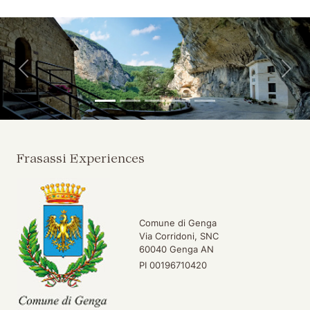
Vai ai contenuti della pagina
Vai all'intestazione della pagina
Indietro
Avan
Frasassi Experiences
Comune di Genga
Via Corridoni, SNC
60040 Genga AN
PI 00196710420