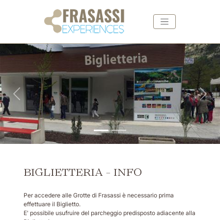
Vai ai contenuti della pagina
Vai al pié di pagina
Indietro
Avan
BIGLIETTERIA - INFO
Per accedere alle Grotte di Frasassi è necessario prima
effettuare il Biglietto.
E' possibile usufruire del parcheggio predisposto adiacente alla