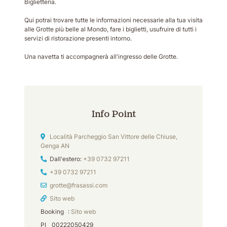
Biglietteria.
Qui potrai trovare tutte le informazioni necessarie alla tua visita
alle Grotte più belle al Mondo, fare i biglietti, usufruire di tutti i
servizi di ristorazione presenti intorno.
Una navetta ti accompagnerà all'ingresso delle Grotte.
Info Point
Indirizzo
Località Parcheggio San Vittore delle Chiuse,
Genga AN
Tel
Dall'estero:
+39 0732 97211
Tel
+39 0732 97211
Email
grotte@frasassi.com
Sito web
Booking
:
Sito web
PI
00222050429