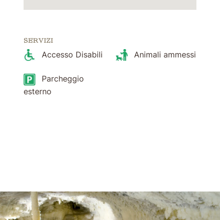
SERVIZI
Accesso Disabili
Animali ammessi
Parcheggio
esterno
Vai ai contenuti della pagina
Vai all'intestazione della pagina