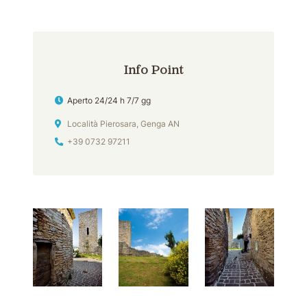
Info Point
Orari
Aperto 24/24 h 7/7 gg
Indirizzo
Località Pierosara, Genga AN
Tel
+39 0732 97211