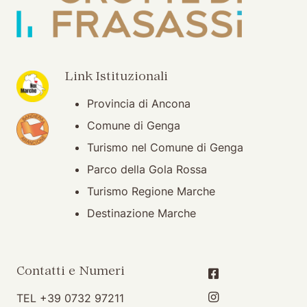
(apertura su nuova finestra)
Link Istituzionali
Provincia di Ancona
(apertura su nuova finestra)
Comune di Genga
Turismo nel Comune di Genga
Parco della Gola Rossa
Turismo Regione Marche
Destinazione Marche
Contatti e Numeri
TEL
+39 0732 97211