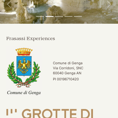
Indietro
Avan
Frasassi Experiences
Comune di Genga
Via Corridoni, SNC
60040 Genga AN
PI 00196710420