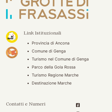
(apertura su nuova finestra)
Link Istituzionali
Provincia di Ancona
(apertura su nuova finestra)
Comune di Genga
Turismo nel Comune di Genga
Parco della Gola Rossa
Turismo Regione Marche
Destinazione Marche
Contatti e Numeri