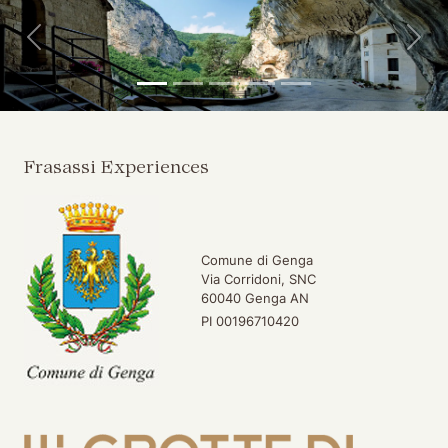
Indietro
Avan
Frasassi Experiences
Comune di Genga
Via Corridoni, SNC
60040 Genga AN
PI 00196710420