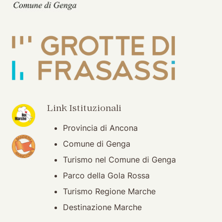
(apertura su nuova finestra)
Link Istituzionali
Provincia di Ancona
(apertura su nuova finestra)
Comune di Genga
Turismo nel Comune di Genga
Parco della Gola Rossa
Turismo Regione Marche
Destinazione Marche