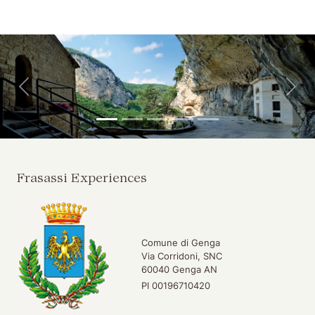
Vai ai contenuti della pagina
Vai all'intestazione della pagina
Indietro
Avan
Frasassi Experiences
Comune di Genga
Via Corridoni, SNC
60040 Genga AN
PI 00196710420