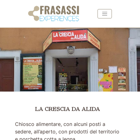
Vai ai contenuti della pagina
Vai al pié di pagina
LA CRESCIA DA ALIDA
LA CRESCIA DA ALIDA
Chiosco alimentare, con alcuni posti a
sedere, all’aperto, con prodotti del territorio
e porchetta cotta a legna.