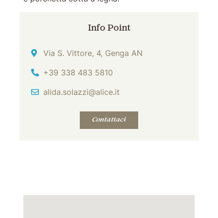
Info Point
Indirizzo
Via S. Vittore, 4, Genga AN
Tel
+39 338 483 5810
Email
alida.solazzi@alice.it
Contattaci