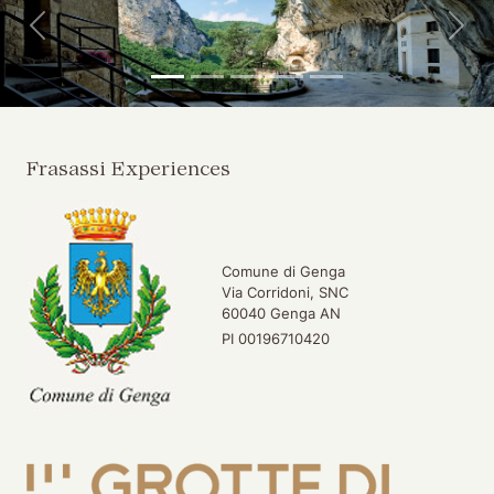
Indietro
Avan
Frasassi Experiences
Comune di Genga
Via Corridoni, SNC
60040 Genga AN
PI 00196710420