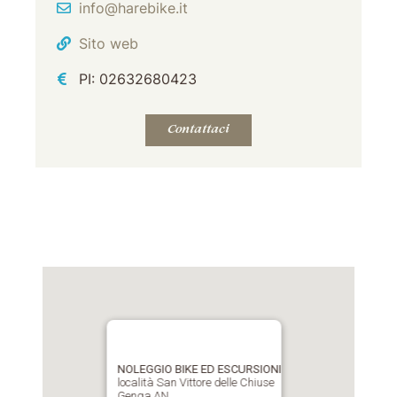
Email
info@harebike.it
Sito web
PI: 02632680423
Contattaci
NOLEGGIO BIKE ED ESCURSIONI
località San Vittore delle Chiuse
Genga AN