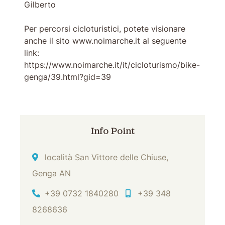
Gilberto
Per percorsi cicloturistici, potete visionare
anche il sito www.noimarche.it al seguente
link:
https://www.noimarche.it/it/cicloturismo/bike-
genga/39.html?gid=39
Info Point
Indirizzo
località San Vittore delle Chiuse,
Genga AN
Tel
Cell
+39 0732 1840280
+39 348
8268636