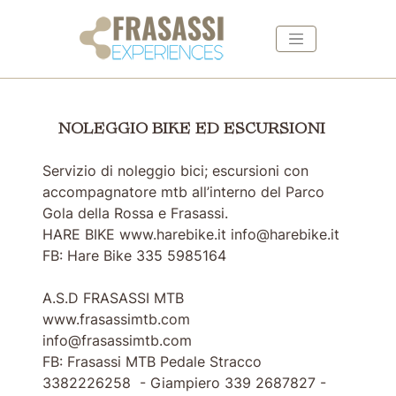
Vai ai contenuti della pagina
Vai al pié di pagina
NOLEGGIO BIKE ED ESCURSIONI
NOLEGGIO BIKE ED ESCURSIONI
Servizio di noleggio bici; escursioni con
accompagnatore mtb all’interno del Parco
Gola della Rossa e Frasassi.
HARE BIKE www.harebike.it info@harebike.it
FB: Hare Bike 335 5985164
A.S.D FRASASSI MTB
www.frasassimtb.com
info@frasassimtb.com
FB: Frasassi MTB Pedale Stracco
3382226258 - Giampiero 339 2687827 -