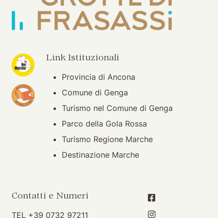
(apertura su nuova finestra)
Link Istituzionali
Provincia di Ancona
(apertura su nuova finestra)
Comune di Genga
Turismo nel Comune di Genga
Parco della Gola Rossa
Turismo Regione Marche
Destinazione Marche
Contatti e Numeri
TEL
+39 0732 97211