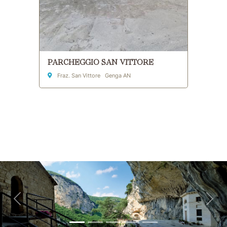
PARCHEGGIO SAN VITTORE
Indirizzo
Fraz. San Vittore Genga AN
Vai ai contenuti della pagina
Vai all'intestazione della pagina
Indietro
Avan