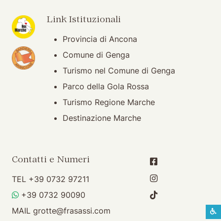
(apertura su nuova finestra)
Link Istituzionali
Provincia di Ancona
(apertura su nuova finestra)
Comune di Genga
Turismo nel Comune di Genga
Parco della Gola Rossa
Turismo Regione Marche
Destinazione Marche
Contatti e Numeri
TEL
+39 0732 97211
WHATSAPP
+39 0732 90090
MAIL
grotte@frasassi.com
S