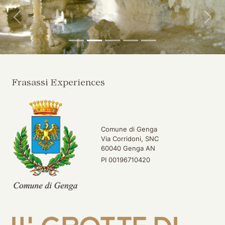
Indietro
Avan
Frasassi Experiences
Comune di Genga
Via Corridoni, SNC
60040 Genga AN
PI 00196710420