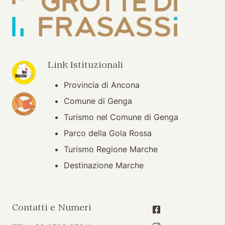
(apertura su nuova finestra)
Link Istituzionali
Provincia di Ancona
(apertura su nuova finestra)
Comune di Genga
Turismo nel Comune di Genga
Parco della Gola Rossa
Turismo Regione Marche
Destinazione Marche
Contatti e Numeri