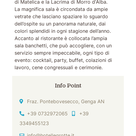
di Matelica e la Lacrima di Morro d'Alba.
La magnifica sala è circondata da ampie
vetrate che lasciano spaziare lo sguardo
dell’ospite su un panorama naturale, dai
colori splendidi in ogni stagione dell’anno.
Accanto al ristorante è collocata l’ampia
sala banchetti, che può accogliere, con un
servizio sempre impeccabile, ogni tipo di
evento: cocktail, party, buffet, colazioni di
lavoro, cene congressuali e cerimonie.
Info Point
Indirizzo
Fraz. Pontebovesecco, Genga AN
Tel
Cell
+39 0732972065
+39
3349455123
Email
info@hotellegrotte.it