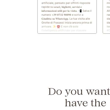
artificiale, pensato per offrirti risposte
mi
rapide su 𝐨𝐫𝐚𝐫𝐢, 𝐛𝐢𝐠𝐥𝐢𝐞𝐭𝐭𝐢, 𝐬𝐞𝐫𝐯𝐢𝐳𝐢 𝐞
ro
𝐢𝐧𝐟𝐨𝐫𝐦𝐚𝐳𝐢𝐨𝐧𝐢 𝐮𝐭𝐢𝐥𝐢 𝐩𝐞𝐫 𝐥𝐚 𝐯𝐢𝐬𝐢𝐭𝐚. 📲 Salva il
Al
numero +𝟑𝟗 𝟎𝟕𝟑𝟐 𝟗𝟎𝟎𝟗𝟎 e scrivi a
ra
𝐆𝐢𝐮𝐝𝐢𝐭𝐭𝐚 𝐬𝐮 𝐖𝐡𝐚𝐭𝐬𝐀𝐩𝐩. La tua visita alle
da
Grotte di Frasassi inizia ancora prima di
da
arrivare. ✨ ☎️ E non c’è solo
te
l’intelligenza artificiale: per ricevere
#G
supporto e parlare direttamente con il
#
nostro personale, puoi chiamare il
numero 𝟎𝟕𝟑𝟐 𝟗𝟕𝟐𝟏𝟏. #GrotteDiFrasassi
#GiudittaAI #IntelligenzaArtificiale
Do you want
have the