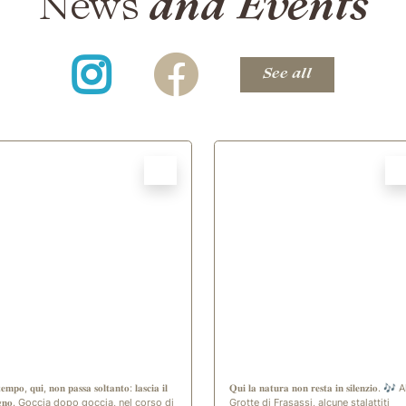
and Events
News
Instagram
Facebook
See all
new window)
(opening in new window)
𝐭𝐞𝐦𝐩𝐨, 𝐪𝐮𝐢, 𝐧𝐨𝐧 𝐩𝐚𝐬𝐬𝐚 𝐬𝐨𝐥𝐭𝐚𝐧𝐭𝐨: 𝐥𝐚𝐬𝐜𝐢𝐚 𝐢𝐥
𝐐𝐮𝐢 𝐥𝐚 𝐧𝐚𝐭𝐮𝐫𝐚 𝐧𝐨𝐧 𝐫𝐞𝐬𝐭𝐚 𝐢𝐧 𝐬𝐢𝐥𝐞𝐧𝐳𝐢𝐨. 🎶 
𝐞𝐠𝐧𝐨. Goccia dopo goccia, nel corso di
Grotte di Frasassi, alcune stalattiti