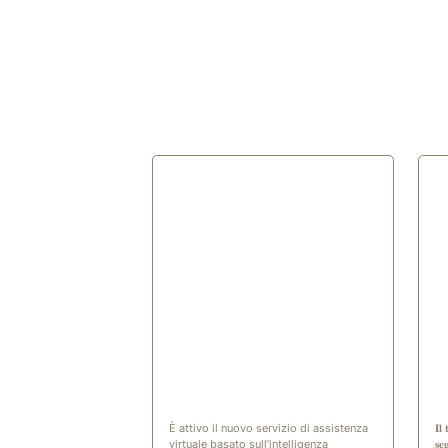
(opening in 
È attivo il nuovo servizio di assistenza
𝐈𝐥 
virtuale basato sull’intelligenza
𝐬