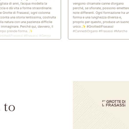
gliaia di anni, l’acqua modella la
vengono chiamate canne d’organo
ccia e dà vita a forme straordinarie.
perché, se sfiorate, possono emetter
le Grotte di Frasassi, ogni colonna
note differenti. Ogni formazione ha u
cconta una storia lentissima, costruita
forma e una lunghezza diversa e,
lla natura con una pazienza difficile
proprio per questo, produce un suon
 immaginare. Perché qui, davvero, il
unico.✨ #GrottediFrasassi
mpo prende forma. ✨
#CannediOrgano #Frasassi #Marche
rottediFrasassi #Frasassi #Genga
Marche
 to