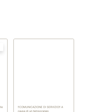
(opening in new window)
(opening in new window)
Alle
‼️COMUNICAZIONE DI SERVIZIO‼️ A
causa di un temporaneo