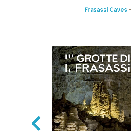
Frasassi Caves
-
Back